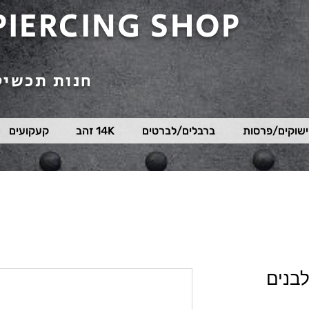
PIERCING SHOP
חנות תכשיט
שוקים/פרסות
ברבלים/לברטים
14K זהב
קעקועים
לבנים