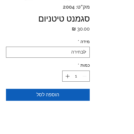
מק"ט: 2004
סגמנט טיטניום
מחיר
מידה
*
כמות
*
הוספה לסל
Materials: TITANIUM GRADE 23
6AL-4V ELI-ASTM F136
SEGMENT RING SMOOTH