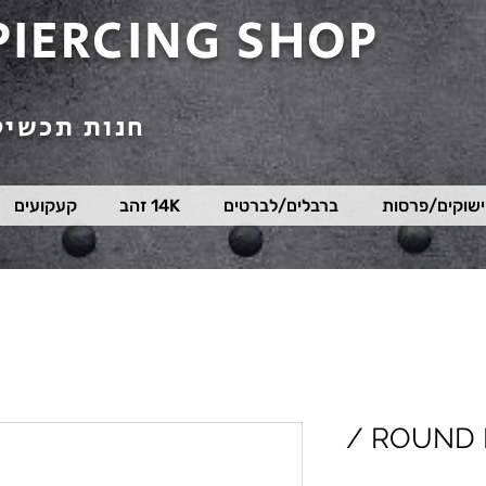
PIERCING SHOP
חנות תכשיט
שוקים/פרסות
ברבלים/לברטים
14K זהב
קעקועים
ROUND MAGNUM 0.35MM /