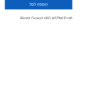
הוספה לסל
Right Grand 16G ASTM F136
Titanium Marquise CZ Internally
Threaded Flat Back Labret
Weight: 1.00 g
Material: Ti-6AL4V-ELi ASTM F-136
IMPLANT GRADE Titanium
Thread: Internal Thread
*המחירים לא כוללים מע"מ ומשלוח
© 2023 All Rights Reserved to The Piercing Shop