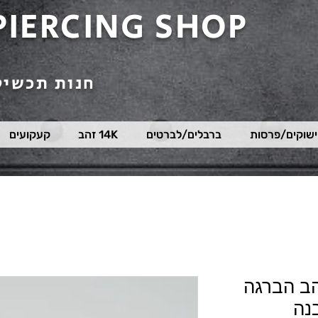
PIERCING SHOP
חנות תכשיט
שוקים/פרסות
ברבלים/לברטים
14K זהב
קעקועים
הב הברגה