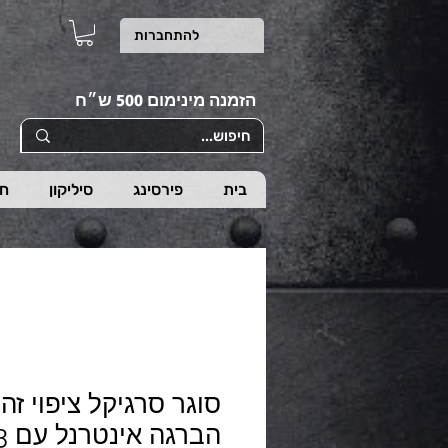
להתחברות
הזמנה מינימום 500 ש״ח
בית
פירסינג
סיליקון
חי
הברגה אינטרנל עם 3 אבן לבנה