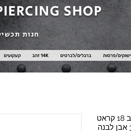
PIERCING SHOP
חנות תכשיט
שוקים/פרסות
ברבלים/לברטים
14K זהב
קעקועים
סוגר סרגיקל ציפוי זהב 18 קראט