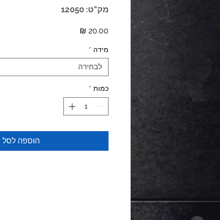
מק"ט: 12050
מחיר
מידה
*
לבחירה
כמות
*
הוספה לסל