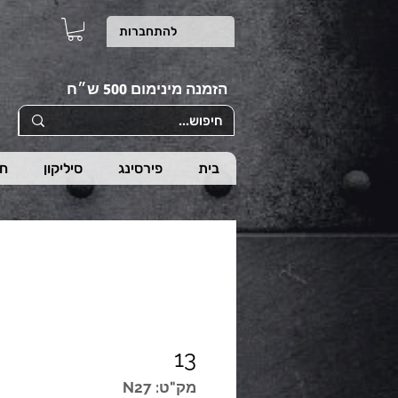
להתחברות
הזמנה מינימום 500 ש״ח
בית
פירסינג
סיליקון
חי
13
מק"ט: N27