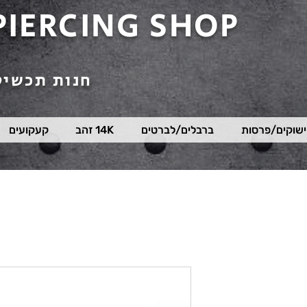
PIERCING SHOP
חנות תכשיט
שוקים/פרסות
ברבלים/לברטים
14K זהב
קעקועים