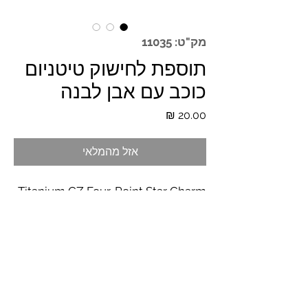
מק"ט: 11035
תוספת לחישוק טיטניום
כוכב עם אבן לבנה
מחיר
אזל מהמלאי
Titanium CZ Four-Point Star Charm
for Ear Lobe Dangle Hoop Huggie
Earrings Dainty Flower Shaped
Pendant
*המחירים לא כוללים מע"מ ומשלוח