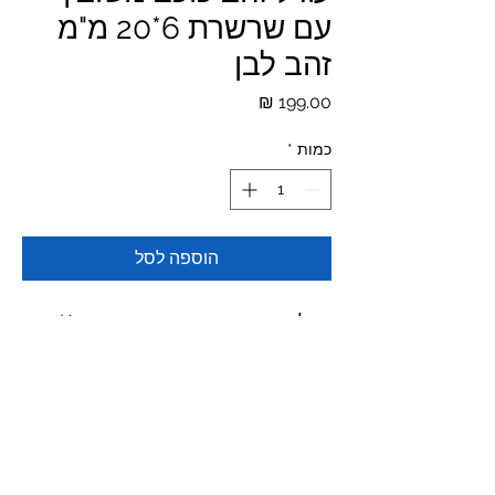
עם שרשרת 6*20 מ"מ
זהב לבן
מחיר
כמות
*
הוספה לסל
עגיל כוכב משובץ עם שרשרת זהב 14K
לבן. מידת הכוכב 6 מ"מ ומידת השרשרת
35 מ"מ. סוגר הברגה זהב 14K משולב
סיליקון
*המחירים לא כוללים מע"מ ומשלוח