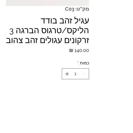
מק"ט: C03
עגיל זהב בודד
הליקס/טרגוס הברגה 3
זרקונים עגולים זהב צהוב
מחיר
כמות
*
הוספה לסל
עובי המוט 1.10 מ"מ, אורך המוט 6 מ"מ
*המחירים לא כוללים מע"מ ומשלוח