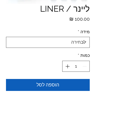
ליינר / LINER
מחיר
מידה
*
כמות
*
הוספה לסל
חומר המחט: פלדת אל-חלד רפואית
איכותית מיובאת מיפן, חדה וחלקה יותר
וללא פגיעה בעור, נדירה להישבר, עמידה
פי שניים ממחטים רגילות.