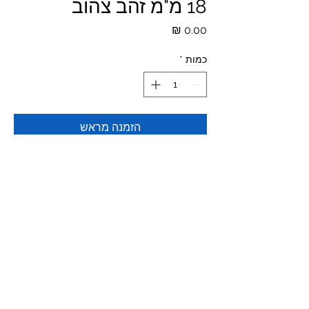
18 מ"מ זהב צהוב
מחיר
כמות
*
הזמנה מראש
המחיר לפי משקל
*המחירים לא כוללים מע"מ ומשלוח
© 2023 All Rights Reserved to The Piercing Shop