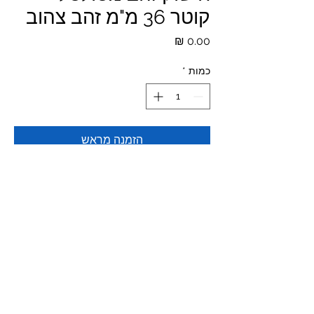
קוטר 36 מ"מ זהב צהוב
מחיר
כמות
*
הזמנה מראש
המחיר לפי משקל
*המחירים לא כוללים מע"מ ומשלוח
© 2023 All Rights Reserved to The Piercing Shop