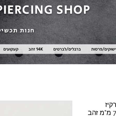
PIERCING SHOP
חנות תכשיט
שוקים/פרסות
ברבלים/לברטים
14K זהב
קעקועים
קיז
לאף/הליקס קוטר 7.0 מ"מ זהב