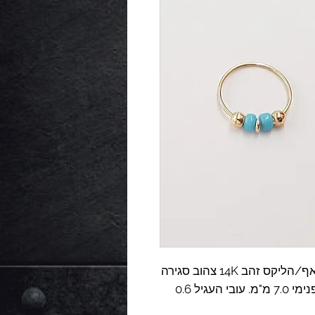
חישוק עם חרוזים בצבע טורקיז וכדורים לאף/הליקס זהב 14K צהוב סגירה
בלי ציר, גמיש, שנסגר לתוך הכדור. קוטר פנימי 7.0 מ"מ. עובי העגיל 0.6