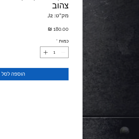
צהוב
מק"ט: J2
מחיר
כמות
*
הוספה לסל