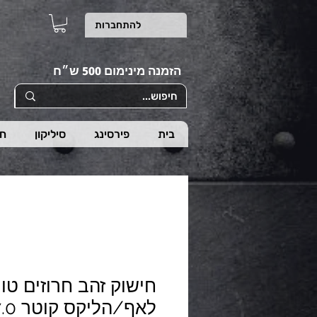
להתחברות
הזמנה מינימום 500 ש״ח
בית
פירסינג
סיליקון
חי
חישוק זהב חרוזים טור