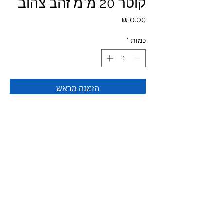
קוטר 20 מ"מ זהב צהוב
מחיר
כמות
*
הזמנה מראש
המחיר לפי משקל
*המחירים לא כוללים מע"מ ומשלוח
© 2023 All Rights Reserved to The Piercing Shop