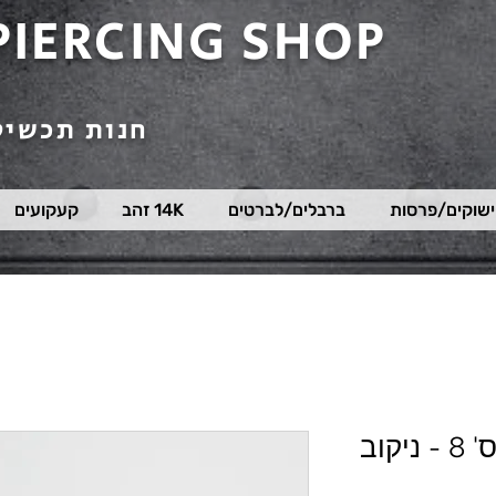
PIERCING SHOP
חנות תכשיט
שוקים/פרסות
ברבלים/לברטים
14K זהב
קעקועים
העגיל הראשון שלי מס' 8 - ניקוב