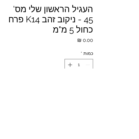
העגיל הראשון שלי מס'
45 - ניקוב זהב K14 פרח
כחול 5 מ"מ
מחיר
כמות
*
הזמנה מראש
*המחירים לא כוללים מע"מ ומשלוח
© 2023 All Rights Reserved to The Piercing Shop