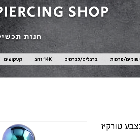
PIERCING SHOP
חנות תכשיט
שוקים/פרסות
ברבלים/לברטים
14K זהב
קעקועים
צבע טורקיז