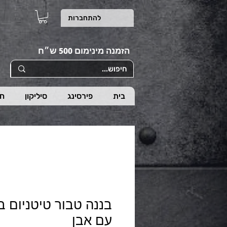
להתחברות
הזמנה מינימום 500 ש״ח
בית
פירסינג
סיליקון
חי
בננה טבור טיטניום ב
עם אבן