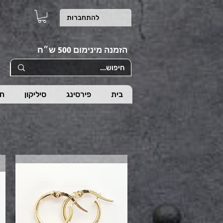
להתחברות
הזמנה מינימום 500 ש״ח
בית
פירסינג
סיליקון
חי