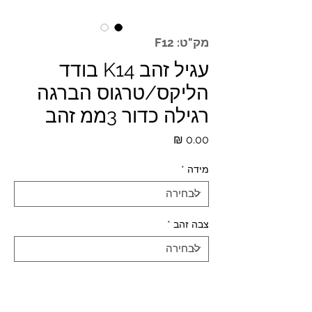
מק"ט: F12
עגיל זהב K14 בודד
הליקס/טרגוס הברגה
רגילה כדור 3ממ זהב
מחיר
מידה
*
צבה זהב
*
כמות
*