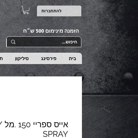
להתחברות
הזמנה מינימום 500 ש״ח
בית
פירסינג
סיליקון
חי
SPRAY