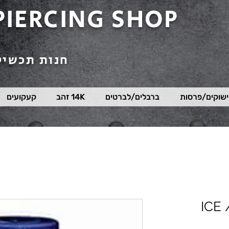
PIERCING SHOP
חנות תכשיט
שוקים/פרסות
ברבלים/לברטים
14K זהב
קעקועים
אייס ספריי 150 .מל / ICE